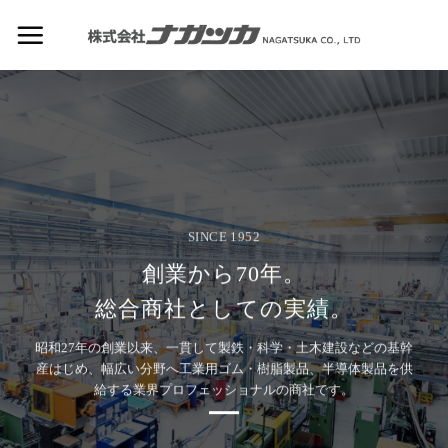
Skip
to
content
SINCE 1952
創業から70年。
総合商社としての実績。
昭和27年の創業以来、一貫して製鉄・科学・土木建設などの基幹
産はじめ、幅広い分野へ工業用ゴム・樹脂製品、半導体製品を供
給する業界プロフェッショナルの商社です。