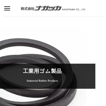
Skip
to
content
工業用ゴム製品
Industrial Rubber Products